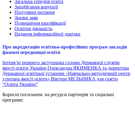
Загальна середня освіта
Запобігання корупції
Популярні питання
Зразки заяв
Підвищення кваліфікації
Освітня діяльність
Надання інформаційної довідки
Про акредитацію освітньо-професійних програм закладів
фахової передвищої освіти
Інтерв’ю першого заступника голови Державної служби
якості освіти України Олександра ЯКИМЕНКА та директора
Державної освітньої установи «Навчально-методичний центр
з питань якості освіти» Віктора МЕЛЬНИКА для газети
“Освіта України”
Корисні посилання на ресурси партнерів та соціальні
програми: