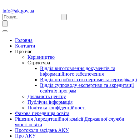
info@ak.gov.ua
Головна
Контакти
Про нас
Керівництво
Структура
Відділ виготовлення документів та
інформаційного забезпечення
Відділ по роботі з експертами та сертифікації
Відділ супроводу експертизи та акредитації
освітніх програм
Діяльність центру
Публічна інформація
Політика конфіденційності
Фахова передвища освіта
Рішення Акредитаційної комісії Державної служби
якості освіти
Протоколи засідань АКУ
Про АКУ