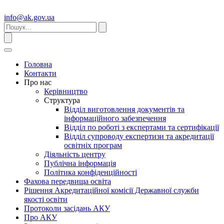
info@ak.gov.ua
Головна
Контакти
Про нас
Керівництво
Структура
Відділ виготовлення документів та
інформаційного забезпечення
Відділ по роботі з експертами та сертифікації
Відділ супроводу експертизи та акредитації
освітніх програм
Діяльність центру
Публічна інформація
Політика конфіденційності
Фахова передвища освіта
Рішення Акредитаційної комісії Державної служби
якості освіти
Протоколи засідань АКУ
Про АКУ