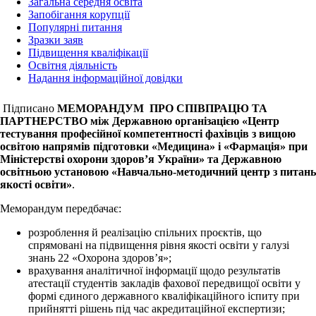
Загальна середня освіта
Запобігання корупції
Популярні питання
Зразки заяв
Підвищення кваліфікації
Освітня діяльність
Надання інформаційної довідки
Підписано
МЕМОРАНДУМ ПРО СПІВПРАЦЮ ТА
ПАРТНЕРСТВО між Державною організацією «Центр
тестування професійної компетентності фахівців з вищою
освітою напрямів підготовки «Медицина» і «Фармація» при
Міністерстві охорони здоров’я України» та Державною
освітньою установою «Навчально-методичний центр з питань
якості освіти»
.
Меморандум передбачає:
розроблення й реалізацію спільних проєктів, що
спрямовані на підвищення рівня якості освіти у галузі
знань 22 «Охорона здоров’я»;
врахування аналітичної інформації щодо результатів
атестації студентів закладів фахової передвищої освіти у
формі єдиного державного кваліфікаційного іспиту при
прийнятті рішень під час акредитаційної експертизи;