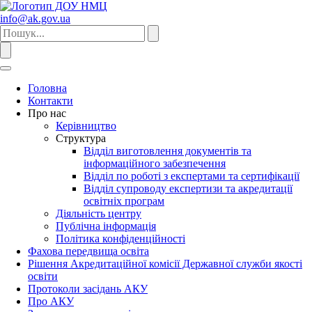
info@ak.gov.ua
Головна
Контакти
Про нас
Керівництво
Структура
Відділ виготовлення документів та
інформаційного забезпечення
Відділ по роботі з експертами та сертифікації
Відділ супроводу експертизи та акредитації
освітніх програм
Діяльність центру
Публічна інформація
Політика конфіденційності
Фахова передвища освіта
Рішення Акредитаційної комісії Державної служби якості
освіти
Протоколи засідань АКУ
Про АКУ